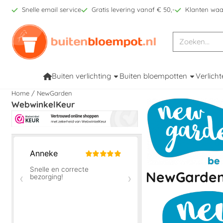
Cookievoorkeuren zijn beschikbaar. Kies instellingen of sta alle co
Snelle email service
Gratis levering vanaf € 50,-
Klanten waa
Zoeken
Buiten verlichting
Buiten bloempotten
Verlicht
Home
/
NewGarden
WebwinkelKeur
NewGarde