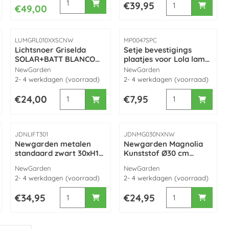
Prijs: 39,95
€39,95
€49,00
Artikelnummer
Artikelnummer
LUMGRL010XXSCNW
MP0047SPC
Lichtsnoer Griselda
Setje bevestigings
SOLAR+BATT BLANCO
plaatjes voor Lola lamp
(10 meter) made by
NewGarden
Merk:
Merk:
NewGarden
NewGarden
NewGarden
2- 4 werkdagen (voorraad)
2- 4 werkdagen (voorraad)
aar) made by NewGarden
r. met 10 x Multicolor LED (koppelbaar) made by NewGarden
 voor Lichtsnoer Allegra 8 mtr. Rose met 10 x LED (koppelbaar)
Aantal kiezen voor Lichtsnoer Griselda SOLA
Aantal kiezen voo
Prijs: 24,00
Prijs: 7,95
€24,00
€7,95
Artikelnummer
Artikelnummer
JDNLIFT301
JDNMG030NXNW
Newgarden metalen
Newgarden Magnolia
standaard zwart 30xH101
Kunststof Ø30 cm
cm tbv Hortensia 30
Hoogte 29 cm zwart
Merk:
Merk:
NewGarden
NewGarden
Buiten Bloempot
2- 4 werkdagen (voorraad)
2- 4 werkdagen (voorraad)
wart Buiten Bloempot
 LED Multicolor
voor Faralay Play portable luidspreker LED multicolor, wireless en
Aantal kiezen voor Newgarden metalen standaa
Aantal kiezen vo
Prijs: 34,95
Prijs: 24,95
€34,95
€24,95