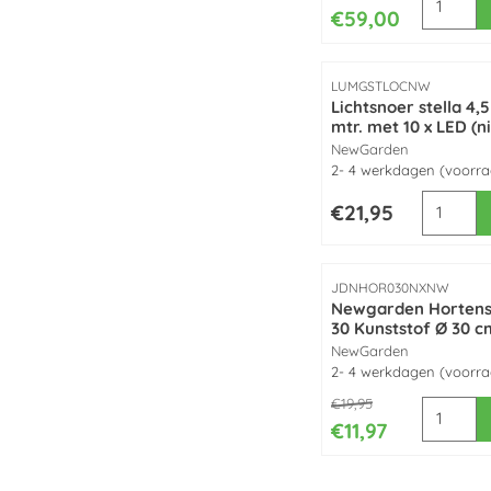
€59,00
Artikelnummer
LUMGSTLOCNW
Lichtsnoer stella 4,5
mtr. met 10 x LED (n
koppelbaar) made 
Merk:
NewGarden
NewGarden
2- 4 werkdagen (voorr
Aantal k
Prijs: 21,95
€21,95
Artikelnummer
JDNHOR030NXNW
Newgarden Hortens
30 Kunststof Ø 30 c
30cm zwart Buiten
Merk:
NewGarden
Bloempot
2- 4 werkdagen (voorr
Van 19,95 voor 11,97
€19,95
Aantal k
€11,97