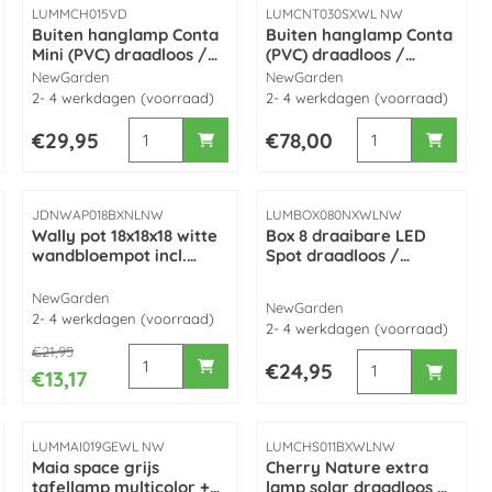
Artikelnummer
Artikelnummer
LUMMCH015VD
LUMCNT030SXWL NW
Buiten hanglamp Conta
Buiten hanglamp Conta
Mini (PVC) draadloos /
(PVC) draadloos /
oplaadbaar Groen made
oplaadbaar made by
Merk:
Merk:
NewGarden
NewGarden
by NewGarden
NewGarden
2- 4 werkdagen (voorraad)
2- 4 werkdagen (voorraad)
kunststof
ichting staande lamp wit kunststof 45cm made by NewGarden
 voor NewGarden Lola 30 cm Wireless LED Multicolor buitenverlic
Aantal kiezen voor Buiten hanglamp Conta Mi
Aantal kiezen vo
Prijs: 29,95
Prijs: 78,00
€29,95
€78,00
Artikelnummer
Artikelnummer
JDNWAP018BXNLNW
LUMBOX080NXWLNW
Wally pot 18x18x18 witte
Box 8 draaibare LED
wandbloempot incl.
Spot draadloos /
kunststof hangplant
oplaadbaar wit voor
made by NewGarden
binnen made by
Merk:
NewGarden
Merk:
NewGarden
NewGarden
2- 4 werkdagen (voorraad)
2- 4 werkdagen (voorraad)
Van 21,95 voor 13,17
€21,95
 voor Wally pot 12x12x12 witte wandbloempot incl. kunststof ha
Aantal kiezen voor Wally pot 18x18x18 witte w
 buis | 2700-6500K | 3100 lumen | 24W (instelbaar en dimbaar met
Aantal kiezen vo
Prijs: 24,95
€24,95
€13,17
Artikelnummer
Artikelnummer
LUMMAI019GEWL NW
LUMCHS011BXWLNW
Maia space grijs
Cherry Nature extra
tafellamp multicolor +
lamp solar draadloos /