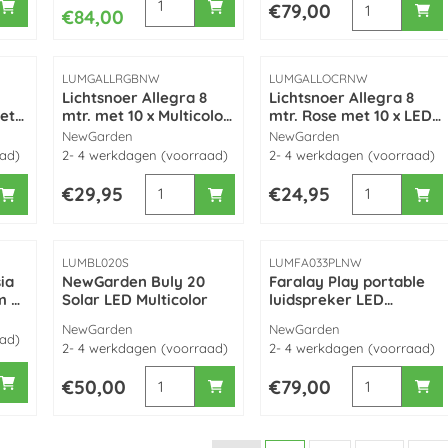
Prijs: 79,00
€79,00
€84,00
Artikelnummer
Artikelnummer
LUMGALLRGBNW
LUMGALLOCRNW
Lichtsnoer Allegra 8
Lichtsnoer Allegra 8
iet
mtr. met 10 x Multicolor
mtr. Rose met 10 x LED
by
LED (koppelbaar) made
(koppelbaar) made by
Merk:
Merk:
NewGarden
NewGarden
by NewGarden
NewGarden
aad)
2- 4 werkdagen (voorraad)
2- 4 werkdagen (voorraad)
iezen voor Lichtsnoer stella 4,5 mtr. met 10 x LED (niet koppelb
Aantal kiezen voor Lichtsnoer Allegra 8 mt
Aantal kiezen
Prijs: 29,95
Prijs: 24,95
€29,95
€24,95
Artikelnummer
Artikelnummer
LUMBL020S
LUMFA033PLNW
ia
NewGarden Buly 20
Faralay Play portable
m H
Solar LED Multicolor
luidspreker LED
multicolor, wireless en
Merk:
Merk:
NewGarden
NewGarden
incl. Bluetooth speaker.
aad)
2- 4 werkdagen (voorraad)
2- 4 werkdagen (voorraad)
iezen voor Newgarden Hortensia 30 Kunststof Ø 30 cm H 30cm z
Aantal kiezen voor NewGarden Buly 20 Solar
Aantal kiezen 
Prijs: 50,00
Prijs: 79,00
€50,00
€79,00