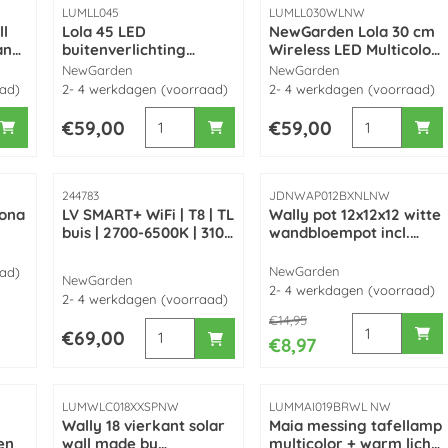
Artikelnummer
Artikelnummer
LUMLL045
LUMLL030WLNW
Lola 45 LED
NewGarden Lola 30 cm
and
buitenverlichting
Wireless LED Multicolor
staande lamp wit
buitenverlichting
Merk:
Merk:
NewGarden
NewGarden
kunststof 45cm made
staande lamp wit
aad)
2- 4 werkdagen (voorraad)
2- 4 werkdagen (voorraad)
by NewGarden
kunststof
iezen voor NewGarden Lola Wall buitenverlichting wand lamp wit 
Aantal kiezen voor Lola 45 LED buitenverl
Aantal kiezen
Prijs: 59,00
Prijs: 59,00
€59,00
€59,00
Artikelnummer
Artikelnummer
244783
JDNWAP012BXNLNW
aona
LV SMART+ WiFi | T8 | TL
Wally pot 12x12x12 witte
buis | 2700-6500K | 3100
wandbloempot incl.
y
lumen | 24W (instelbaar
kunststof hangplant
en dimbaar met App)
made by NewGarden
Merk:
NewGarden
aad)
Merk:
NewGarden
2- 4 werkdagen (voorraad)
2- 4 werkdagen (voorraad)
Van 14,95 voor 8,97
€14,95
Aantal kiezen
Aantal kiezen voor LV SMART+ WiFi | T8 | TL
Prijs: 69,00
€69,00
€8,97
Artikelnummer
Artikelnummer
LUMWLC018XXSPNW
LUMMAI019BRWL NW
Wally 18 vierkant solar
Maia messing tafellamp
en
wall made by
multicolor + warm licht