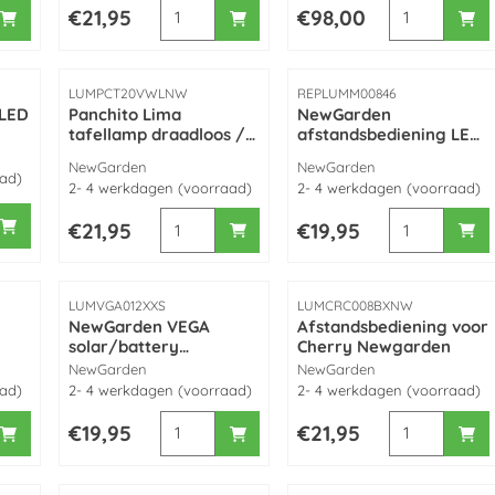
iezen voor Camelia 40 Ø39XH39 cm verlichte bloempot made by
Aantal kiezen voor Panchito blanco tafell
Aantal kieze
Prijs: 21,95
Prijs: 98,00
€21,95
€98,00
Artikelnummer
Artikelnummer
LUMPCT20VWLNW
REPLUMM00846
/LED
Panchito Lima
NewGarden
tafellamp draadloos /
afstandsbediening LED
oplaadbaar - made by
Multicolor
Merk:
Merk:
NewGarden
NewGarden
ED
NewGarden
aad)
2- 4 werkdagen (voorraad)
2- 4 werkdagen (voorraad)
n
0
iezen voor Fity 100 draadloos /LED Multicolor/battery oplaadba
Aantal kiezen voor Panchito Lima tafella
Aantal kiezen
Prijs: 21,95
Prijs: 19,95
€21,95
€19,95
Artikelnummer
Artikelnummer
LUMVGA012XXS
LUMCRC008BXNW
NewGarden VEGA
Afstandsbediening voor
solar/battery
Cherry Newgarden
tafellamp (oplaadbaar)
Merk:
Merk:
NewGarden
NewGarden
)
aad)
2- 4 werkdagen (voorraad)
2- 4 werkdagen (voorraad)
iezen voor Smarttech afstandsbediening (zonne-energie + oplaad
Aantal kiezen voor NewGarden VEGA solar/b
Aantal kieze
Prijs: 19,95
Prijs: 21,95
€19,95
€21,95