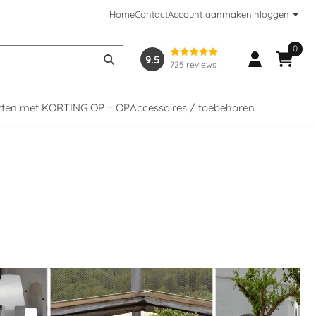
Home
Contact
Account aanmaken
Inloggen
0
9.5
725 reviews
tten met KORTING OP = OP
Accessoires / toebehoren