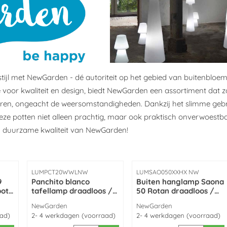
stijl met NewGarden - dé autoriteit op het gebied van buitenbloem
oor kwaliteit en design, biedt NewGarden een assortiment dat zo
ren, ongeacht de weersomstandigheden. Dankzij het slimme gebru
deze potten niet alleen prachtig, maar ook praktisch onverwoest
 en duurzame kwaliteit van NewGarden!
Artikelnummer
Artikelnummer
LUMPCT20WWLNW
LUMSAO050XXHX NW
9
Panchito blanco
Buiten hanglamp Saona
pot
tafellamp draadloos /
50 Rotan draadloos /
n
oplaadbaar - made by
oplaadbaar made by
Merk:
Merk:
NewGarden
NewGarden
NewGarden
NewGarden
aad)
2- 4 werkdagen (voorraad)
2- 4 werkdagen (voorraad)