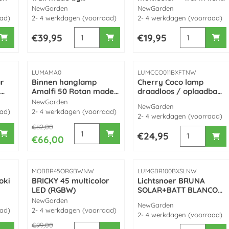
NewGarden
| Rechargeable battery
Merk:
Merk:
NewGarden
NewGarden
Indoor & outdoor use |
aad)
2- 4 werkdagen (voorraad)
2- 4 werkdagen (voorraad)
made by NewGarden
iezen voor NewGarden Buly 30 hanglamp voor buiten
Aantal kiezen voor Wally 18 vierkant solar
Aantal kiezen
Prijs: 39,95
Prijs: 19,95
€39,95
€19,95
Artikelnummer
Artikelnummer
LUMAMA0
LUMCCO011BXFTNW
ar
Binnen hanglamp
Cherry Coco lamp
)
Amalfi 50 Rotan made
draadloos / oplaadbaar
n
by NewGarden
(RGB kleur + wit licht)
Merk:
NewGarden
Merk:
NewGarden
met afstandsbediening
aad)
2- 4 werkdagen (voorraad)
2- 4 werkdagen (voorraad)
made by NewGarden
Van 82,00 voor 66,00
€82,00
iezen voor Bruna tuinlamp Solar met spike (x 3 stuks) made by 
Aantal kiezen voor Binnen hanglamp Amal
Aantal kiezen
Prijs: 24,95
€24,95
€66,00
Artikelnummer
Artikelnummer
MOBBR45ORGBWNW
LUMGBR100BXSLNW
oki
BRICKY 45 multicolor
Lichtsnoer BRUNA
LED (RGBW)
SOLAR+BATT BLANCO
baar
(8 meter) made by
Merk:
NewGarden
Merk:
NewGarden
n
NewGarden
aad)
2- 4 werkdagen (voorraad)
2- 4 werkdagen (voorraad)
Van 99,00 voor 84,00
€99,00
iezen voor Buiten tafellamp Enoki zwart battery draadloos / o
Aantal kiezen voor BRICKY 45 multicolor L
Aantal kieze