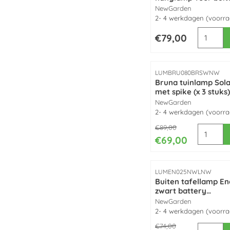
Merk:
NewGarden
2- 4 werkdagen (voorr
Aantal k
Prijs: 79,00
€79,00
Artikelnummer
LUMBRU080BRSWNW
Bruna tuinlamp Sol
met spike (x 3 stuks
made by NewGarde
Merk:
NewGarden
2- 4 werkdagen (voorr
Van 89,00 voor 69,00
€89,00
Aantal k
€69,00
Artikelnummer
LUMEN025NWLNW
Buiten tafellamp En
zwart battery
draadloos / oplaad
Merk:
NewGarden
made by NewGarde
2- 4 werkdagen (voorr
Van 74,00 voor 59,00
€74,00
Aantal k