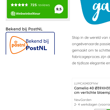
Bekend bij PostNL
Stap in de wereld van 
ongeëvenaarde passie v
gemaakt om te schitte
fabricageproces zijn 
de tijdloze elegantie
Artikelnummer
LUMCA040OFNW
Camelia 40 Ø39XH3
cm verlichte bloem
made by NewGarde
Merk:
NewGarden
2- 4 werkdagen (voorr