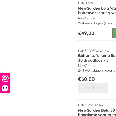
Artikelnummer
LUMLL035
NewGarden Lola Wall
buitenverlichting w
lamp wit kunststof
Merk:
NewGarden
2- 4 werkdagen (voorr
Aantal k
Prijs: 49,00
€49,00
Artikelnummer
LUMSAO030XXWLNW
Buiten tafellamp S
30 draadloos /
oplaadbaar made b
Merk:
NewGarden
NewGarden
2- 4 werkdagen (voorr
Prijs: 60,00
€60,00
Uitverkocht
9,5
Artikelnummer
LUMBL030HXNW
NewGarden Buly 30
hanglamp voor buit