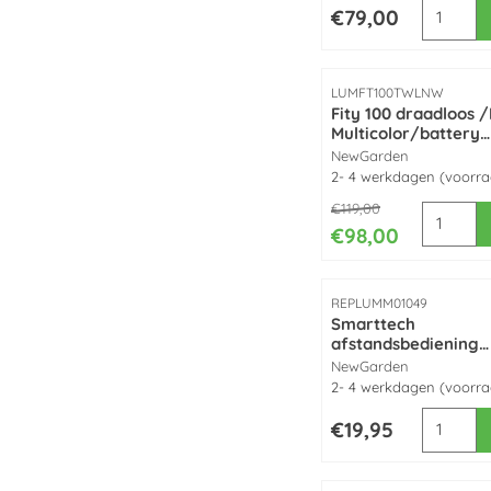
Aantal k
Prijs: 79,00
€79,00
Artikelnummer
LUMFT100TWLNW
Fity 100 draadloos 
Multicolor/battery
oplaadbaar/
Merk:
NewGarden
buitenverlichting L
2- 4 werkdagen (voorr
made by NewGarde
Van 119,00 voor 98,0
€119,00
Aantal k
€98,00
Artikelnummer
REPLUMM01049
Smarttech
afstandsbediening
(zonne-energie +
Merk:
NewGarden
oplaadbare batterij
2- 4 werkdagen (voorr
Newgarden
Aantal k
Prijs: 19,95
€19,95