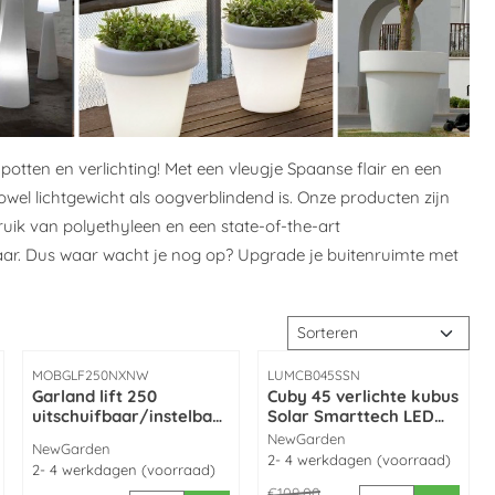
potten en verlichting! Met een vleugje Spaanse flair en een
wel lichtgewicht als oogverblindend is. Onze producten zijn
ik van polyethyleen en een state-of-the-art
baar. Dus waar wacht je nog op? Upgrade je buitenruimte met
Sorteermethode
Artikelnummer
Artikelnummer
MOBGLF250NXNW
LUMCB045SSN
Garland lift 250
Cuby 45 verlichte kubus
uitschuifbaar/instelbaar
Solar Smarttech LED
zwart tafelframe made
multicolor made by
Merk:
NewGarden
Merk:
NewGarden
by NewGarden
NewGarden
2- 4 werkdagen (voorraad)
2- 4 werkdagen (voorraad)
Van 109,00 voor 89,00
€109,00