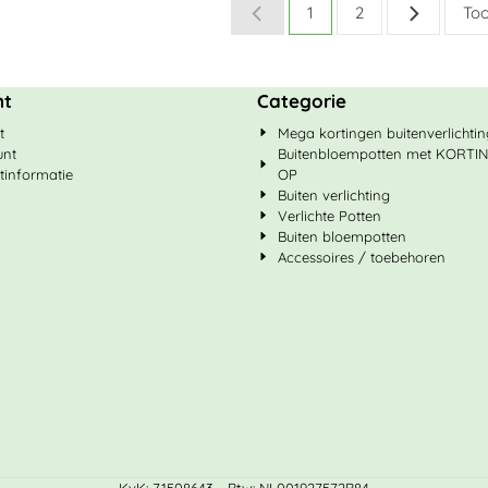
1
2
Too
nt
Categorie
t
Mega kortingen buitenverlichti
unt
Buitenbloempotten met KORTI
tinformatie
OP
Buiten verlichting
Verlichte Potten
Buiten bloempotten
Accessoires / toebehoren