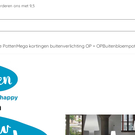
okies toe.
rderen ons met 9,5
e Potten
Mega kortingen buitenverlichting OP = OP
Buitenbloempo
n