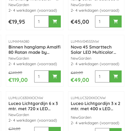
warm licht |
oplaadbaar met
Merk:
Merk:
NewGarden
NewGarden
Rechargeable battery
afstandsbediening
2- 4 werkdagen (voorraad)
2- 4 werkdagen (voorraad)
Indoor & outdoor use |
made by NewGarden
 wall made by NewGarden
 voor Maia messing tafellamp multicolor + warm licht | Recharg
Aantal kiezen voor Maia space grijs tafellamp 
Aantal kiezen vo
made by NewGarden
Prijs: 19,95
Prijs: 45,00
€19,95
€45,00
Artikelnummer
Artikelnummer
LUMAMA080
LUMNV045SSNW
Binnen hanglamp Amalfi
Nova 45 Smarttech
80 Rotan made by
Solar LED Multicolor
NewGarden
kunststof kerstster
Merk:
Merk:
NewGarden
NewGarden
verlicht made by
2- 4 werkdagen (voorraad)
2- 4 werkdagen (voorraad)
NewGarden
Van 149,00 voor 119,00
Van 69,00 voor 49,00
€149,00
€69,00
NewGarden
fi 50 Rotan made by NewGarden
Aantal kiezen voor Binnen hanglamp Amalfi 8
Aantal kiezen voo
 voor Cherry Coco lamp draadloos / oplaadbaar (RGB kleur + wi
€119,00
€49,00
Artikelnummer
Artikelnummer
LUMLUC630XXOCNW
LUMLUC320XXOCNW
Luceo Lichtgordijn 6 x 3
Luceo Lichtgordijn 3 x 2
mtr. met 720 x LED
mtr. met 400 x LED
(koppelbaar) made by
(koppelbaar) made by
Merk:
NewGarden
Merk:
NewGarden
NewGarden
NewGarden
2- 4 werkdagen (voorraad)
2- 4 werkdagen (voorraad)
Van 74,00 voor 49,00
€74,00
plaadbaar made by NewGarden
ED (RGBW)
Aantal kiezen voor Luceo Lichtgordijn 6 x 3 m
n voor Lichtsnoer BRUNA SOLAR+BATT BLANCO (8 meter) made
Aantal kiezen voo